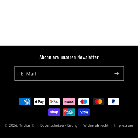
:
Abonniere unseren Newsletter
E-Mail
Zahlungsmethoden
© 2026,
Tridias
©
Datenschutzerklärung
Widerrufsrecht
Impressum