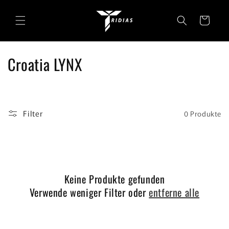
Direkt
zum
Warenkorb
Inhalt
K
Croatia LYNX
a
t
Filter
0 Produkte
e
g
o
Keine Produkte gefunden
r
Verwende weniger Filter oder
entferne alle
i
e